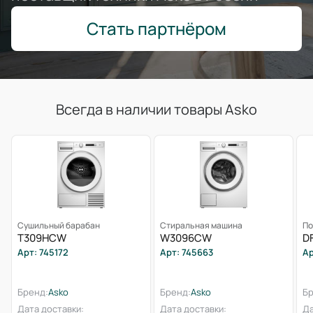
Стать партнёром
Всегда в наличии товары Asko
Сушильный барабан
Стиральная машина
По
T309HCW
W3096CW
D
Арт: 745172
Арт: 745663
Ар
Бренд:
Asko
Бренд:
Asko
Бр
Дата доставки:
Дата доставки:
Да