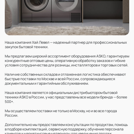
Наша компания Хай Левел — надежный партнер для профессиональных
закупок бытовой техники.
Мы предлагаем широкий ассортимент оборудования ASKO, гарантируем
конкурентные оптовые цены, оперативную обработку заказов и гибкие
условия сотрудничества для розницы, инсталляторов и торговых сетей.
Наличие собственных складов и отлаженная логистика обеспечивают
быстрые поставки по Москве и всей России, сопровождающиеся
документальным и гарантийным обслуживанием.
Наша компания является официальным дистрибьютором бытовой
техники ASKO в России, у нас представлены все модели бренда — более
500+.
Мы осуществляем поставки не только в Москву, но и во все города
России.
Дополнительно мы предоставляем консультации по продуктам, помощь
в подборе комплектаций, сервисную поддержку, обучение персонала
клиентов и маркетинговые материалы для увеличения продаж.