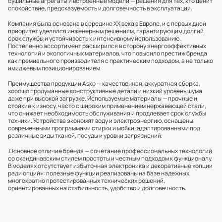
сушильные агрегаты и встроенные модели — решения для тех, кто ценит
спокойствие, предсказуемость и долговечность в эксплуатации.
Компания была основана в середине XX века в Европе, и с первых дней
приоритет уделялся инженерным решениям, гарантирующим долгий
срок службы и устойчивость к интенсивному использованию.
Постепенно ассортимент расширился в сторону энергоэффективных
технологий и экологичных материалов, что повысило престиж бренда
как премиального производителя с практическим подходом, а не только
имиджевым позиционированием.
Преимущества продукции Asko — качественная, аккуратная сборка,
хорошо продуманные конструктивные детали и низкий уровень шума
даже при высокой загрузке. Используемые материалы — прочные и
стойкие к износу, часто с широким применением нержавеющей стали,
что снижает необходимость обслуживания и продлевает срок службы
техники. Устройства экономят воду и электроэнергию, оснащены
современными программами стирки и мойки, адаптированными под
различные виды тканей, посуды и уровни загрязнений.
Основное отличие бренда — сочетание профессиональных технологий
со скандинавским стилем простоты и честным подходом к функционалу.
В моделях отсутствует избыточная электроника и декоративные «опции
ради опций»: полезные функции реализованы на базе надежных,
многократно протестированных технических решений,
ориентированных на стабильность, удобство и долговечность.