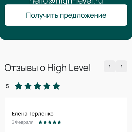
hello@high-level.ru
Получить предложение
Отзывы о High Level
5
Елена Терленко
3 Февраля