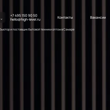
+7 495 150 90 50
Контакты
Вакансии
hello@high-level.ru
ьютор и поставщик бытовой техники оптом в Самаре