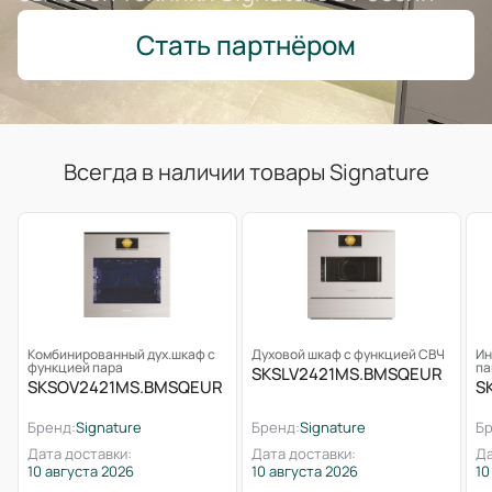
Стать партнёром
Всегда в наличии товары Signature
Комбинированный дух.шкаф с
Духовой шкаф с функцией СВЧ
Ин
функцией пара
па
SKSLV2421MS.BMSQEUR
SKSOV2421MS.BMSQEUR
S
Бренд:
Signature
Бренд:
Signature
Бр
Дата доставки:
Дата доставки:
Да
10 августа 2026
10 августа 2026
10