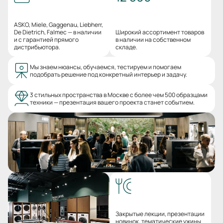
ASKO, Miele, Gaggenau, Liebherr,
De Dietrich, Falmec — в наличии
Широкий ассортимент товаров
и с гарантией прямого
в наличии на собственном
дистрибьютора.
складе.
Мы знаем нюансы, обучаемся, тестируем и помогаем
подобрать решение под конкретный интерьер и задачу.
3 стильных пространства в Москве с более чем 500 образцами
техники — презентация вашего проекта станет событием.
Закрытые лекции, презентации
новинок, тематические ужины