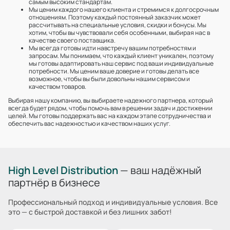
самым высоким стандартам.
Мы ценим каждого нашего клиента и стремимся к долгосрочным
отношениям. Поэтому каждый постоянный заказчик может
рассчитывать на специальные условия, скидки и бонусы. Мы
хотим, чтобы вы чувствовали себя особенными, выбирая нас в
качестве своего поставщика.
Мы всегда готовы идти навстречу вашим потребностям и
запросам. Мы понимаем, что каждый клиент уникален, поэтому
мы готовы адаптировать наш сервис под ваши индивидуальные
потребности. Мы ценим ваше доверие и готовы делать все
возможное, чтобы вы были довольны нашим сервисом и
качеством товаров.
Выбирая нашу компанию, вы выбираете надежного партнера, который
всегда будет рядом, чтобы помочь вам в решении задач и достижении
целей. Мы готовы поддержать вас на каждом этапе сотрудничества и
обеспечить вас надежностью и качеством наших услуг.
High Level Distribution
— ваш надёжный
партнёр в бизнесе
Профессиональный подход и индивидуальные условия. Все
это — с быстрой доставкой и без лишних забот!