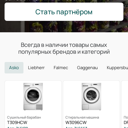
Стать партнёром
Всегда в наличии товары самых
популярных брендов и категорий
Asko
Liebherr
Falmec
Gaggenau
Kuppersb
Сушильный барабан
Стиральная машина
По
T309HCW
W3096CW
D