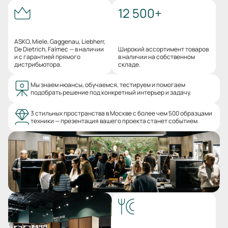
12 500+
ASKO, Miele, Gaggenau, Liebherr,
De Dietrich, Falmec — в наличии
Широкий ассортимент товаров
и с гарантией прямого
в наличии на собственном
дистрибьютора.
складе.
Мы знаем нюансы, обучаемся, тестируем и помогаем
подобрать решение под конкретный интерьер и задачу.
3 стильных пространства в Москве с более чем 500 образцами
техники — презентация вашего проекта станет событием.