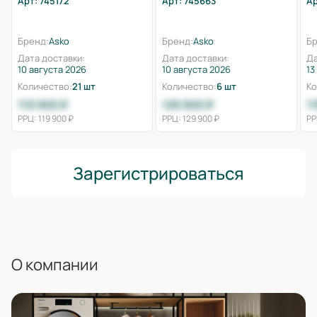
Арт: 745172
Арт: 745663
Ар
Бренд:
Asko
Бренд:
Asko
Бр
Дата доставки:
Дата доставки:
Да
10 августа 2026
10 августа 2026
13
Количество:
21 шт
Количество:
6 шт
Ко
119 900 ₽
129 900 ₽
1
РРЦ: 119 900 ₽
РРЦ: 129 900 ₽
РР
Зарегистрироваться
О компании