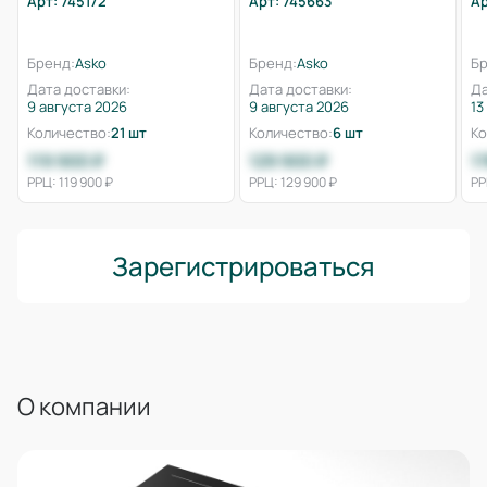
Арт: 745172
Арт: 745663
Ар
Бренд:
Asko
Бренд:
Asko
Бр
Дата доставки:
Дата доставки:
Да
9 августа 2026
9 августа 2026
13
Количество:
21 шт
Количество:
6 шт
Ко
119 900 ₽
129 900 ₽
1
РРЦ: 119 900 ₽
РРЦ: 129 900 ₽
РР
Зарегистрироваться
О компании