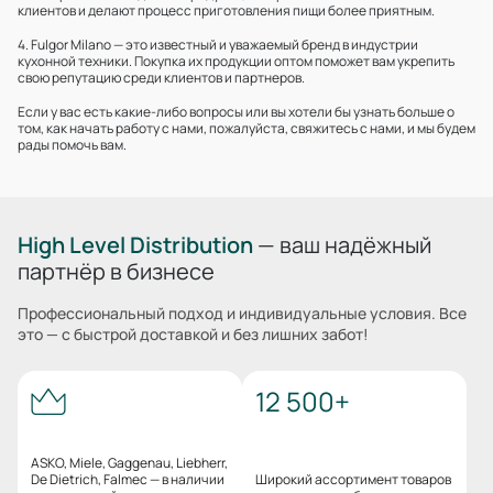
клиентов и делают процесс приготовления пищи более приятным.
4. Fulgor Milano — это известный и уважаемый бренд в индустрии
кухонной техники. Покупка их продукции оптом поможет вам укрепить
свою репутацию среди клиентов и партнеров.
Если у вас есть какие-либо вопросы или вы хотели бы узнать больше о
том, как начать работу с нами, пожалуйста, свяжитесь с нами, и мы будем
рады помочь вам.
High Level Distribution
— ваш надёжный
партнёр в бизнесе
Профессиональный подход и индивидуальные условия. Все
это — с быстрой доставкой и без лишних забот!
12 500+
ASKO, Miele, Gaggenau, Liebherr,
De Dietrich, Falmec — в наличии
Широкий ассортимент товаров