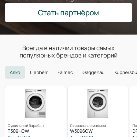
Стать партнёром
Всегда в наличии товары самых
популярных брендов и категорий
Asko
Liebherr
Falmec
Gaggenau
Kuppersb
Сушильный барабан
Стиральная машина
По
T309HCW
W3096CW
D