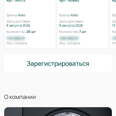
Арт: 745172
Арт: 745663
Ар
Бренд:
Asko
Бренд:
Asko
Бр
Дата доставки:
Дата доставки:
Да
8 августа 2026
8 августа 2026
13
Количество:
26 шт
Количество:
7 шт
Ко
119 900 ₽
129 900 ₽
1
РРЦ: 119 900 ₽
РРЦ: 129 900 ₽
РР
Зарегистрироваться
О компании