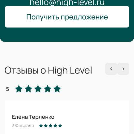
hello@high-level.ru
Получить предложение
Отзывы о High Level
5
Елена Терленко
3 Февраля