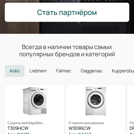
Стать партнёром
Всегда в наличии товары самых
популярных брендов и категорий
Asko
Liebherr
Falmec
Gaggenau
Kuppersb
Сушильный барабан
Стиральная машина
По
T309HCW
W3096CW
D