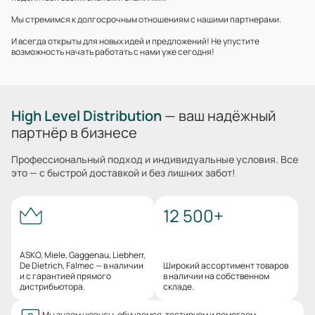
Мы стремимся к долгосрочным отношениям с нашими партнерами.
И всегда открыты для новых идей и предложений! Не упустите
возможность начать работать с нами уже сегодня!
High Level Distribution
— ваш надёжный
партнёр в бизнесе
Профессиональный подход и индивидуальные условия. Все
это — с быстрой доставкой и без лишних забот!
12 500+
ASKO, Miele, Gaggenau, Liebherr,
De Dietrich, Falmec — в наличии
Широкий ассортимент товаров
и с гарантией прямого
в наличии на собственном
дистрибьютора.
складе.
Мы знаем нюансы, обучаемся, тестируем и помогаем