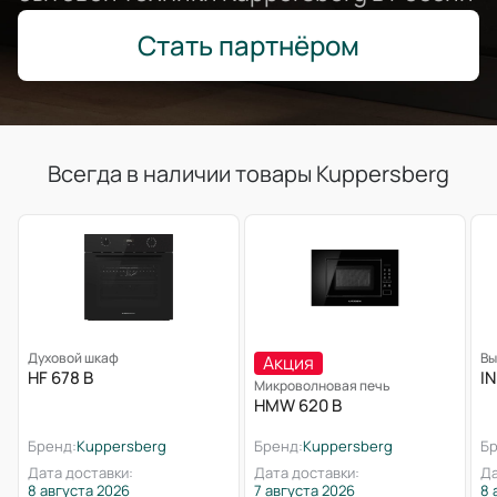
Стать партнёром
Всегда в наличии товары Kuppersberg
Духовой шкаф
Вы
Акция
HF 678 B
IN
Микроволновая печь
HMW 620 B
Бренд:
Kuppersberg
Бренд:
Kuppersberg
Бр
Дата доставки:
Дата доставки:
Да
8 августа 2026
7 августа 2026
8 