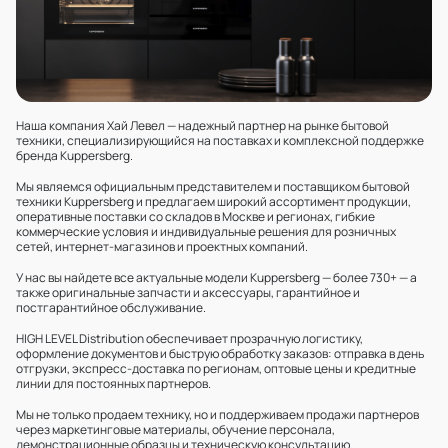
Наша компания Хай Левел — надежный партнер на рынке бытовой
техники, специализирующийся на поставках и комплексной поддержке
бренда Kuppersberg.
Мы являемся официальным представителем и поставщиком бытовой
техники Kuppersberg и предлагаем широкий ассортимент продукции,
оперативные поставки со складов в Москве и регионах, гибкие
коммерческие условия и индивидуальные решения для розничных
сетей, интернет‑магазинов и проектных компаний.
У нас вы найдете все актуальные модели Kuppersberg — более 730+ — а
также оригинальные запчасти и аксессуары, гарантийное и
постгарантийное обслуживание.
HIGH LEVEL Distribution обеспечивает прозрачную логистику,
оформление документов и быструю обработку заказов: отпрaвка в день
отгрузки, экспресс‑доставка по регионам, оптовые цены и кредитные
линии для постоянных партнеров.
Мы не только продаем технику, но и поддерживаем продажи партнеров
через маркетинговые материалы, обучение персонала,
демонстрационные образцы и техническую консультацию.