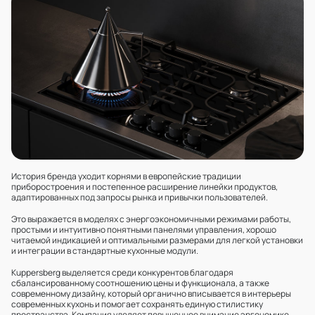
История бренда уходит корнями в европейские традиции
приборостроения и постепенное расширение линейки продуктов,
адаптированных под запросы рынка и привычки пользователей.
Это выражается в моделях с энергоэкономичными режимами работы,
простыми и интуитивно понятными панелями управления, хорошо
читаемой индикацией и оптимальными размерами для легкой установки
и интеграции в стандартные кухонные модули.
Kuppersberg выделяется среди конкурентов благодаря
сбалансированному соотношению цены и функционала, а также
современному дизайну, который органично вписывается в интерьеры
современных кухонь и помогает сохранять единую стилистику
пространства. Компания уделяет повышенное внимание эргономике