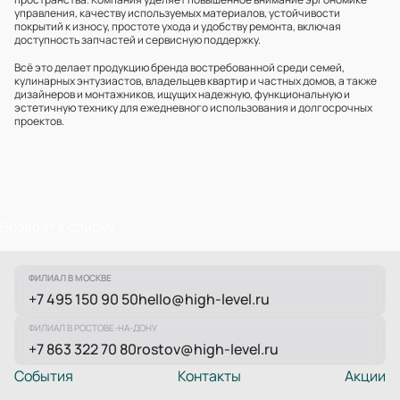
управления, качеству используемых материалов, устойчивости
покрытий к износу, простоте ухода и удобству ремонта, включая
доступность запчастей и сервисную поддержку.
Всё это делает продукцию бренда востребованной среди семей,
кулинарных энтузиастов, владельцев квартир и частных домов, а также
дизайнеров и монтажников, ищущих надежную, функциональную и
эстетичную технику для ежедневного использования и долгосрочных
проектов.
Возврат к списку
ФИЛИАЛ В МОСКВЕ
+7 495 150 90 50
hello@high-level.ru
ФИЛИАЛ В РОСТОВЕ-НА-ДОНУ
+7 863 322 70 80
rostov@high-level.ru
События
Контакты
Акции