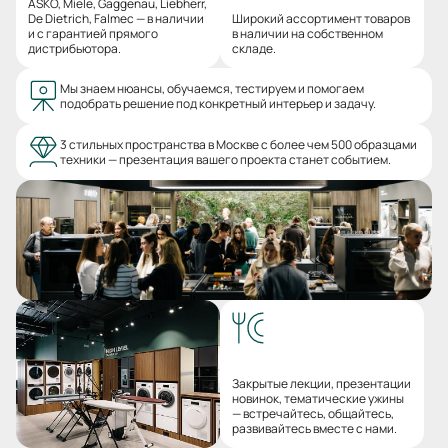
ASKO, Miele, Gaggenau, Liebherr,
De Dietrich, Falmec — в наличии
Широкий ассортимент товаров
и с гарантией прямого
в наличии на собственном
дистрибьютора.
складе.
Мы знаем нюансы, обучаемся, тестируем и помогаем
подобрать решение под конкретный интерьер и задачу.
3 стильных пространства в Москве с более чем 500 образцами
техники — презентация вашего проекта станет событием.
Закрытые лекции, презентации
новинок, тематические ужины
— встречайтесь, общайтесь,
развивайтесь вместе с нами.