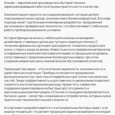
Graude — европейский производитель бытовой техники,
зарекомендовавший себя сочетанием практичности и качества.
Компания ориентируется на создание решений, которые делают
повседневную жизнь проще, экономичнее и более комфортной. В основе
подхода лежат тщательные инженерные разработки, продуманная
эргономика и проверенные технологии, что обеспечивает стабильную
работу приборов в домашних условиях.
История бренда началась с небольшой команды инженеров и
дизайнеров, ставивших целью доступную и надежную технику. С
течением времени ассортимент расширялся: появились модели для
кухни, стирки и ухода за домом. Инвестиции в исследование материалов
и современных компонентов позволили вывести продукцию на уровень,
сопоставимый с предложениями более крупных марок, при этом
сохранив умеренную цену и внимательное обслуживание клиентов.
Преимущества марки — это сочетание надежности, экономичности и
удобства в эксплуатации. Приборы отличаются продуманной
функциональностью, простым интерфейсом и доступностью запасных
частей. Энергоэффективность и долговечность механизмов позволяют
сократить эксплуатационные расходы. Кроме того, сервисная
поддержка ориентирована на быстрый доступ к ремонту и
оригинальным комплектующим. Отличие от конкурентов проявляется в
балансе «цена — качество» и в внимании к потребителям, которым нужна
практичная техника без лишней сложности.
Ассортимент разрабатывается с учетом реальных бытовых задач, а не
модных тенденций, что делает продукцию надежным выбором на каждый