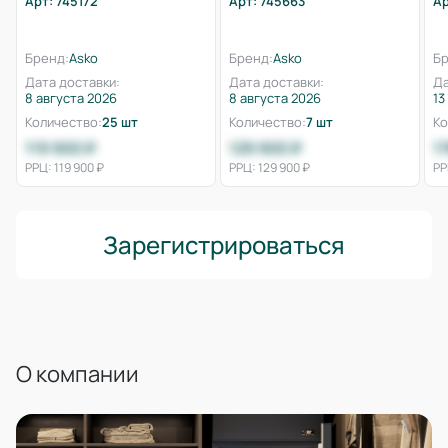
Арт: 745172
Арт: 745663
Ар
Бренд:
Asko
Бренд:
Asko
Бр
Дата доставки:
Дата доставки:
Да
8 августа 2026
8 августа 2026
13
Количество:
25 шт
Количество:
7 шт
Ко
119 900 ₽
129 900 ₽
1
РРЦ: 119 900 ₽
РРЦ: 129 900 ₽
РР
Зарегистрироваться
О компании