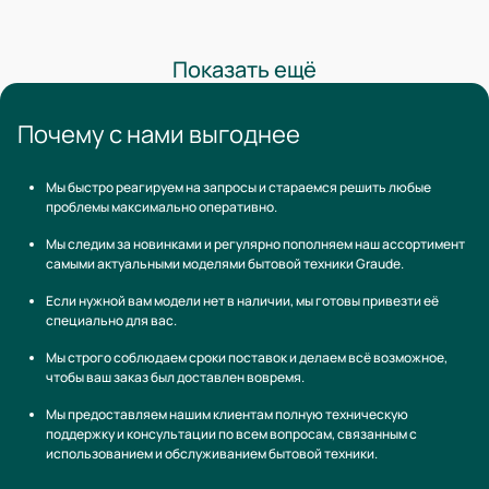
Показать ещё
Почему с нами выгоднее
Мы быстро реагируем на запросы и стараемся решить любые
проблемы максимально оперативно.
Мы следим за новинками и регулярно пополняем наш ассортимент
самыми актуальными моделями бытовой техники Graude.
Если нужной вам модели нет в наличии, мы готовы привезти её
специально для вас.
Мы строго соблюдаем сроки поставок и делаем всё возможное,
чтобы ваш заказ был доставлен вовремя.
Мы предоставляем нашим клиентам полную техническую
поддержку и консультации по всем вопросам, связанным с
использованием и обслуживанием бытовой техники.