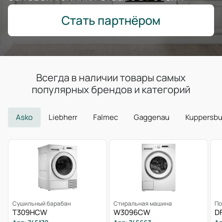
Стать партнёром
Всегда в наличии товары самых
популярных брендов и категорий
Asko
Liebherr
Falmec
Gaggenau
Kuppersb
Сушильный барабан
Стиральная машина
По
T309HCW
W3096CW
D