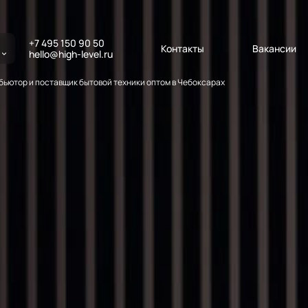
+7 495 150 90 50
Контакты
Вакансии
hello@high-level.ru
ьютор и поставщик бытовой техники оптом в Чебоксарах