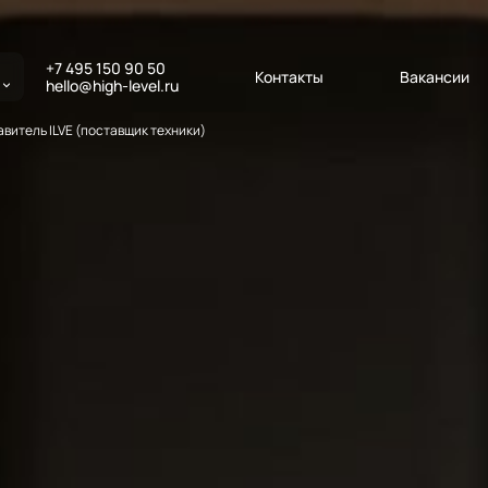
+7 495 150 90 50
Контакты
Вакансии
hello@high-level.ru
витель ILVE (поставщик техники)