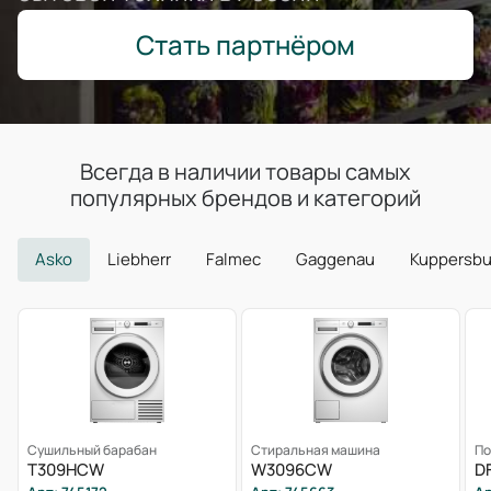
Стать партнёром
Всегда в наличии товары самых
популярных брендов и категорий
Asko
Liebherr
Falmec
Gaggenau
Kuppersb
Сушильный барабан
Стиральная машина
По
T309HCW
W3096CW
D