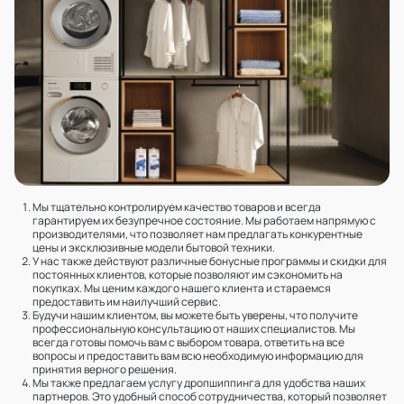
Мы тщательно контролируем качество товаров и всегда
гарантируем их безупречное состояние. Мы работаем напрямую с
производителями, что позволяет нам предлагать конкурентные
цены и эксклюзивные модели бытовой техники.
У нас также действуют различные бонусные программы и скидки для
постоянных клиентов, которые позволяют им сэкономить на
покупках. Мы ценим каждого нашего клиента и стараемся
предоставить им наилучший сервис.
Будучи нашим клиентом, вы можете быть уверены, что получите
профессиональную консультацию от наших специалистов. Мы
всегда готовы помочь вам с выбором товара, ответить на все
вопросы и предоставить вам всю необходимую информацию для
принятия верного решения.
Мы также предлагаем услугу дропшиппинга для удобства наших
партнеров. Это удобный способ сотрудничества, который позволяет