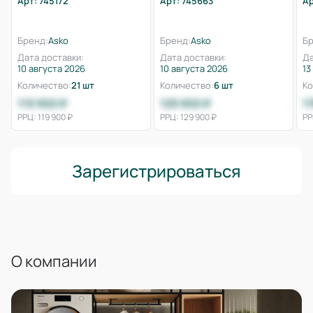
Арт: 745172
Арт: 745663
Ар
Бренд:
Asko
Бренд:
Asko
Бр
Дата доставки:
Дата доставки:
Да
10 августа 2026
10 августа 2026
13
Количество:
21 шт
Количество:
6 шт
Ко
119 900 ₽
129 900 ₽
1
РРЦ: 119 900 ₽
РРЦ: 129 900 ₽
РР
Зарегистрироваться
О компании