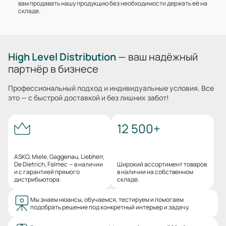
вам продавать нашу продукцию без необходимости держать её на
складе.
High Level Distribution
— ваш надёжный
партнёр в бизнесе
Профессиональный подход и индивидуальные условия. Все
это — с быстрой доставкой и без лишних забот!
12 500+
ASKO, Miele, Gaggenau, Liebherr,
De Dietrich, Falmec — в наличии
Широкий ассортимент товаров
и с гарантией прямого
в наличии на собственном
дистрибьютора.
складе.
Мы знаем нюансы, обучаемся, тестируем и помогаем
подобрать решение под конкретный интерьер и задачу.