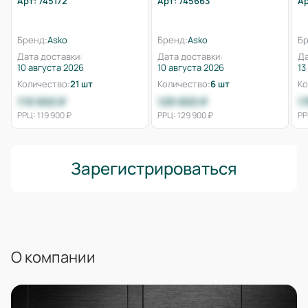
Арт: 745172
Арт: 745663
Ар
Бренд:
Asko
Бренд:
Asko
Бр
Дата доставки:
Дата доставки:
Да
10 августа 2026
10 августа 2026
13
Количество:
21 шт
Количество:
6 шт
Ко
119 900 ₽
129 900 ₽
1
РРЦ: 119 900 ₽
РРЦ: 129 900 ₽
РР
Зарегистрироваться
О компании