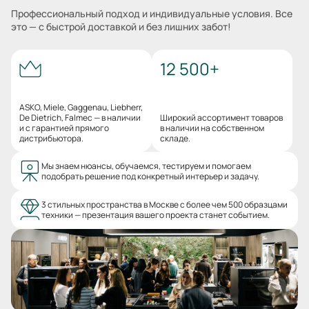
Профессиональный подход и индивидуальные условия. Все
это — с быстрой доставкой и без лишних забот!
12 500+
ASKO, Miele, Gaggenau, Liebherr,
De Dietrich, Falmec — в наличии
Широкий ассортимент товаров
и с гарантией прямого
в наличии на собственном
дистрибьютора.
складе.
Мы знаем нюансы, обучаемся, тестируем и помогаем
подобрать решение под конкретный интерьер и задачу.
3 стильных пространства в Москве с более чем 500 образцами
техники — презентация вашего проекта станет событием.