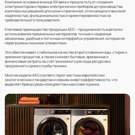
Компания основана в конце XIX века и прошла путь от создания
электромоторов и первых электрических приборов до производства
комплексных решений для кухни и прачечной, отличающихся высокой
надежностью, функциональностью и ориентированностью на
требовательного пользователя.
Ключевое преимущество продукции AEG — продуманность в деталях:
использование премиальных материалов, точные и надежные
механизмы, удобные и логичные интерфейсы управления, которые не
перегружены лишними элементами.
Это обеспечивает стабильное качество в приготовлении еды, стирке и
хранении продуктов, а также снижает бытовые, временные и
финансовые затраты за счёт экономного расхода ресурсов и
продленного срока службы техники.
Многие модели AEG соответствуют жестким европейским
экологическим стандартам и нормам энергоэффективности, что
выделяет бренд среди конкурентов и массового рынка.