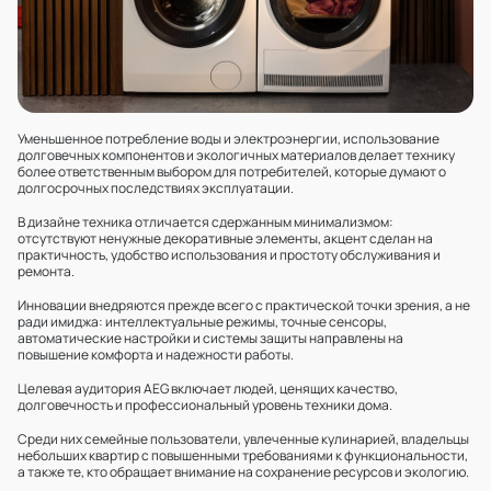
Уменьшенное потребление воды и электроэнергии, использование
долговечных компонентов и экологичных материалов делает технику
более ответственным выбором для потребителей, которые думают о
долгосрочных последствиях эксплуатации.
В дизайне техника отличается сдержанным минимализмом:
отсутствуют ненужные декоративные элементы, акцент сделан на
практичность, удобство использования и простоту обслуживания и
ремонта.
Инновации внедряются прежде всего с практической точки зрения, а не
ради имиджа: интеллектуальные режимы, точные сенсоры,
автоматические настройки и системы защиты направлены на
повышение комфорта и надежности работы.
Целевая аудитория AEG включает людей, ценящих качество,
долговечность и профессиональный уровень техники дома.
Среди них семейные пользователи, увлеченные кулинарией, владельцы
небольших квартир с повышенными требованиями к функциональности,
а также те, кто обращает внимание на сохранение ресурсов и экологию.