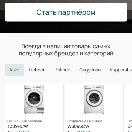
Стать партнёром
Всегда в наличии товары самых
популярных брендов и категорий
Asko
Liebherr
Falmec
Gaggenau
Kuppersb
Сушильный барабан
Стиральная машина
По
T309HCW
W3096CW
D