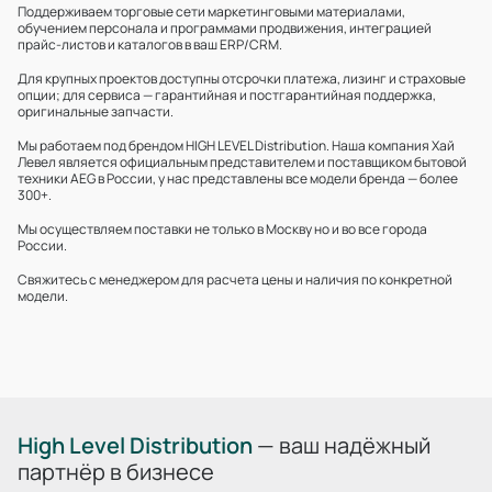
Поддерживаем торговые сети маркетинговыми материалами,
обучением персонала и программами продвижения, интеграцией
прайс‑листов и каталогов в ваш ERP/CRM.
Для крупных проектов доступны отсрочки платежа, лизинг и страховые
опции; для сервиса — гарантийная и постгарантийная поддержка,
оригинальные запчасти.
Мы работаем под брендом HIGH LEVEL Distribution. Наша компания Хай
Левел является официальным представителем и поставщиком бытовой
техники AEG в России, у нас представлены все модели бренда — более
300+.
Мы осуществляем поставки не только в Москву но и во все города
России.
Свяжитесь с менеджером для расчета цены и наличия по конкретной
модели.
High Level Distribution
— ваш надёжный
партнёр в бизнесе