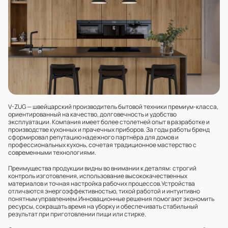
V-ZUG — швейцарский производитель бытовой техники премиум-класса,
ориентированный на качество, долговечность и удобство
эксплуатации. Компания имеет более столетней опыт в разработке и
производстве кухонных и прачечных приборов. За годы работы бренд
сформировал репутацию надежного партнёра для домов и
профессиональных кухонь, сочетая традиционное мастерство с
современными технологиями.
Преимущества продукции видны во внимании к деталям: строгий
контроль изготовления, использование высококачественных
материалов и точная настройка рабочих процессов.Устройства
отличаются энергоэффективностью, тихой работой и интуитивно
понятным управлением.Инновационные решения помогают экономить
ресурсы, сокращать время на уборку и обеспечивать стабильный
результат при приготовлении пищи или стирке.