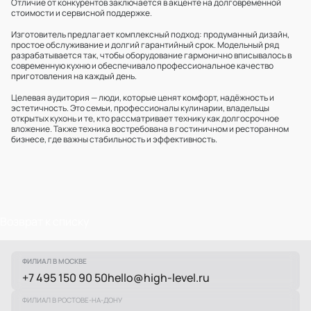
Отличие от конкурентов заключается в акценте на долговременной
стоимости и сервисной поддержке.
Изготовитель предлагает комплексный подход: продуманный дизайн,
простое обслуживание и долгий гарантийный срок. Модельный ряд
разрабатывается так, чтобы оборудование гармонично вписывалось в
современную кухню и обеспечивало профессиональное качество
приготовления на каждый день.
Целевая аудитория — люди, которые ценят комфорт, надёжность и
эстетичность. Это семьи, профессионалы кулинарии, владельцы
открытых кухонь и те, кто рассматривает технику как долгосрочное
вложение. Также техника востребована в гостиничном и ресторанном
бизнесе, где важны стабильность и эффективность.
Возврат к списку
ФИЛИАЛ В МОСКВЕ
+7 495 150 90 50
hello@high-level.ru
ФИЛИАЛ В РОСТОВЕ-НА-ДОНУ