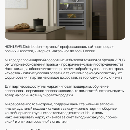
HIGH LEVEL Distribution — крупный профессиональный партнер для
розничных сетей, интернет-магазинов по всей России.
Мы предлагаем широкий ассортимент бытовой техники от бренда V-ZUG,
регулярные обновления прайса и прозрачные условия сотрудничества.
Наша команда обеспечивает оперативную обработку заказов, контроль
качества и гибкие условия оплаты, а также комплексную логистику: от
формирования партии на складе до доставки в торговую точку клиента.
Для партнеров доступны маркетинговая поддержка, обучение
персонала и сервисное сопровождение, что помогает быстро выводить
товар на полки и стимулировать продажи.
Мы работаем по всей стране, поддерживаем стабильные запасы и
индивидуальный подход к каждому заказу — малые партии, сборные
контейнеры или крупные поставки под контракт. Наша цель —
максимизировать маржу клиентов за счет выгодных закупок, промо-
акций и оптимизированной логистики.