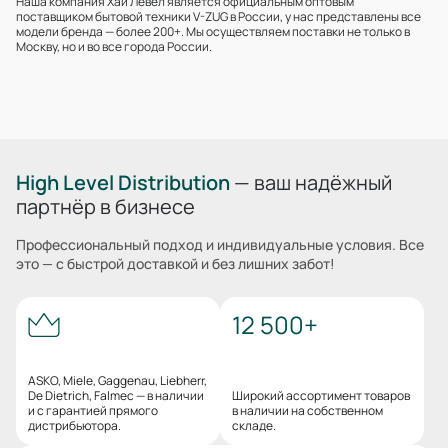
Наша компания Хай Левел является официальным оптовым
поставщиком бытовой техники V-ZUG в России, у нас представлены все
модели бренда — более 200+. Мы осуществляем поставки не только в
Москву, но и во все города России.
High Level Distribution
— ваш надёжный
партнёр в бизнесе
Профессиональный подход и индивидуальные условия. Все
это — с быстрой доставкой и без лишних забот!
12 500+
ASKO, Miele, Gaggenau, Liebherr,
De Dietrich, Falmec — в наличии
Широкий ассортимент товаров
и с гарантией прямого
в наличии на собственном
дистрибьютора.
складе.