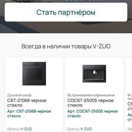
Стать партнёром
Всегда в наличии товары V-ZUG
Духовой шкаф
Встраиваемая кофемашина
Вс
пе
C6T-21068 черное
COC6T-25005 черное
C
стекло
стекло
с
Арт: C6T-21068 черное
Арт: COC6T-25005 черное
Ар
стекло
стекло
ст
Бренд:
V-ZUG
Бренд:
V-ZUG
Бр