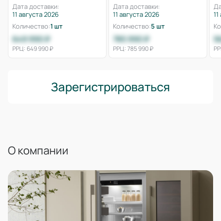
Дата доставки:
Дата доставки:
Да
11 августа 2026
11 августа 2026
11
Количество:
1 шт
Количество:
5 шт
Ко
649 990 ₽
785 990 ₽
5
РРЦ: 649 990 ₽
РРЦ: 785 990 ₽
РР
Зарегистрироваться
О компании