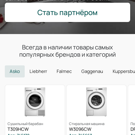
Стать партнёром
Всегда в наличии товары самых
популярных брендов и категорий
Asko
Liebherr
Falmec
Gaggenau
Kuppersb
Сушильный барабан
Стиральная машина
По
T309HCW
W3096CW
D