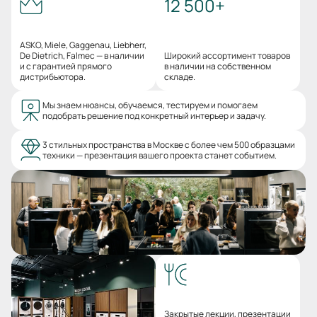
12 500+
ASKO, Miele, Gaggenau, Liebherr,
De Dietrich, Falmec — в наличии
Широкий ассортимент товаров
и с гарантией прямого
в наличии на собственном
дистрибьютора.
складе.
Мы знаем нюансы, обучаемся, тестируем и помогаем
подобрать решение под конкретный интерьер и задачу.
3 стильных пространства в Москве с более чем 500 образцами
техники — презентация вашего проекта станет событием.
Закрытые лекции, презентации