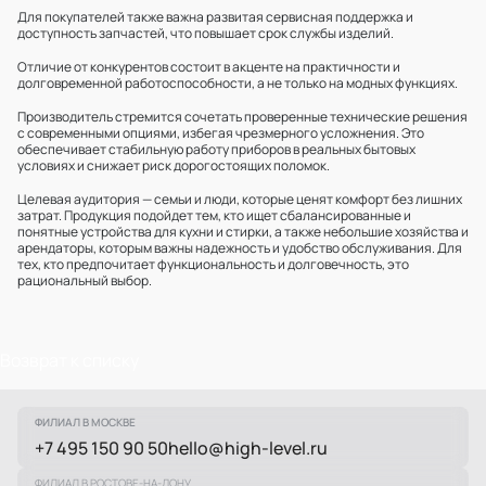
Для покупателей также важна развитая сервисная поддержка и
доступность запчастей, что повышает срок службы изделий.
Отличие от конкурентов состоит в акценте на практичности и
долговременной работоспособности, а не только на модных функциях.
Производитель стремится сочетать проверенные технические решения
с современными опциями, избегая чрезмерного усложнения. Это
обеспечивает стабильную работу приборов в реальных бытовых
условиях и снижает риск дорогостоящих поломок.
Целевая аудитория — семьи и люди, которые ценят комфорт без лишних
затрат. Продукция подойдет тем, кто ищет сбалансированные и
понятные устройства для кухни и стирки, а также небольшие хозяйства и
арендаторы, которым важны надежность и удобство обслуживания. Для
тех, кто предпочитает функциональность и долговечность, это
рациональный выбор.
Возврат к списку
ФИЛИАЛ В МОСКВЕ
+7 495 150 90 50
hello@high-level.ru
ФИЛИАЛ В РОСТОВЕ-НА-ДОНУ