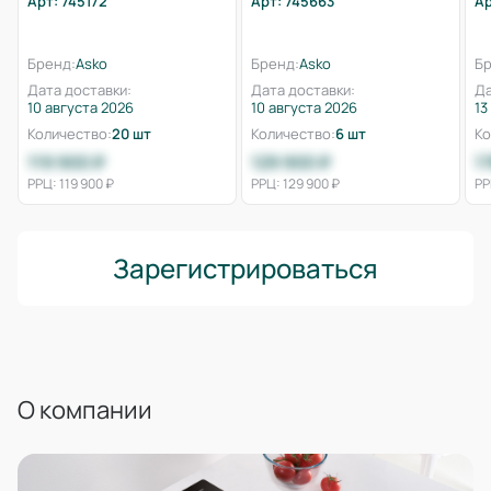
Арт: 745172
Арт: 745663
Ар
Бренд:
Asko
Бренд:
Asko
Бр
Дата доставки:
Дата доставки:
Да
10 августа 2026
10 августа 2026
13
Количество:
20 шт
Количество:
6 шт
Ко
119 900 ₽
129 900 ₽
1
РРЦ: 119 900 ₽
РРЦ: 129 900 ₽
РР
Зарегистрироваться
О компании