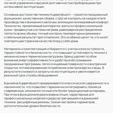
логикой управления и высокой долговечностью приборов даже при
интенсивной эксплуатации.
Основные достоинства техники Kuppersbusch — грамотно продуманный
функционал, качественная сборка, строгий контроль на каждом этапе
производства и внимание к мелочам, влияющим на ежедневный комфорт.
Технологии, применяемые в аппаратах, взяты из профессиональной
кухни: продвинутые системы нагрева, равномерное распределение
тепла по всему объему, точный контроль температурных режимов и
стабильный результат приготовления. Это особенно ценят те, кто хочет
повторять ресторанное качество блюд у себя дома.
Материалы и комплектующие отбираются с учетом износостойкости,
термостойкости и безопасности, что повышает устойчивость техники к
механическим и термическим нагрузкам. Бренд уделяет особое
внимание энергоэффективности и удобству в обслуживании:
продуманные программы, легко очищаемые поверхности и внутренние
покрытия, оптимизированное потребление электроэнергии и воды. В
результате снижаются затраты на эксплуатацию и увеличивается
реальный срок службы оборудования.
В дизайне Kuppersbusch придерживается классической сдержанности и
лаконичности, что позволяет гармонично интегрировать технику в
современные, минималистичные или более традиционные интерьеры.
При этом в функционале реализованы опции, характерные для
профессиональных моделей и редко встречающиеся в домашней
технике: расширенные режимы, тонкая настройка параметров,
дополнительные уровни безопасности.