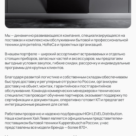
Мы — динамично развивающаяся компания, специализирующаяся на
поставках и комплексном обслуживании бытовой и профессиональной
техники для ритейла, HoReCa и проектных организаций.
В нашем портфеле — широкий ассортимент встраиваемых и отдельно
стоящих приборов, запасных частей и аксессуаров; мы предлагаем
выгодные условия закупок, гибкие скидки, рассрочку и индивидуальные
программы для крупных клиентов.
Благодаря развитой логистике и собственным складам обеспечиваем
быструю доставку и регулярные отгрузки по России, организуем
доставку на объект, монтаж, гарантийное и постгарантийное
обслуживание. Команда коммерческих менеджеров и технических
специалистов проводит обучение партнеров, оказывает поддержку по
сертификации и документации, оперативно готовит КП и предлагает
интеграционные решения для сетей.
Работаем прозрачно и надежно под брендом HIGH LEVEL Distribution.
Наша компания Хай Левел является официальным представителем-
поставщиком бытовой техники Kuppersbusch в России, у нас
представлены все модели бренда — более 870+.