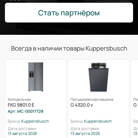
Стать партнёром
Всегда в наличии товары Kuppersbusch
Холодильник
Посудомоечная машина
По
FKG 9801.0 E
G 4320.0 v
G 
Арт: МС-00017728
Бренд:
Kuppersbusch
Бренд:
Kuppersbusch
Бр
Дата доставки:
Дата доставки:
Да
13 августа 2026
13 августа 2026
13