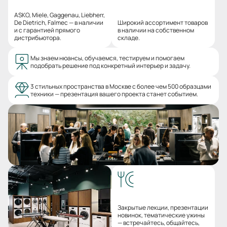
ASKO, Miele, Gaggenau, Liebherr,
De Dietrich, Falmec — в наличии
Широкий ассортимент товаров
и с гарантией прямого
в наличии на собственном
дистрибьютора.
складе.
Мы знаем нюансы, обучаемся, тестируем и помогаем
подобрать решение под конкретный интерьер и задачу.
3 стильных пространства в Москве с более чем 500 образцами
техники — презентация вашего проекта станет событием.
Закрытые лекции, презентации
новинок, тематические ужины
— встречайтесь, общайтесь,