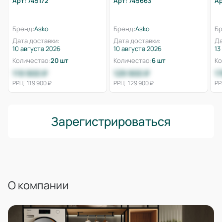
Арт: 745172
Арт: 745663
Ар
Бренд:
Asko
Бренд:
Asko
Бр
Дата доставки:
Дата доставки:
Да
10 августа 2026
10 августа 2026
13
Количество:
20 шт
Количество:
6 шт
Ко
119 900 ₽
129 900 ₽
1
РРЦ: 119 900 ₽
РРЦ: 129 900 ₽
РР
Зарегистрироваться
О компании