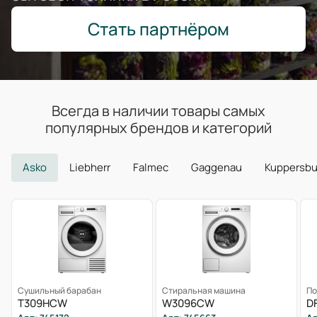
Стать партнёром
Всегда в наличии товары самых
популярных брендов и категорий
Asko
Liebherr
Falmec
Gaggenau
Kuppersb
Сушильный барабан
Стиральная машина
По
T309HCW
W3096CW
D