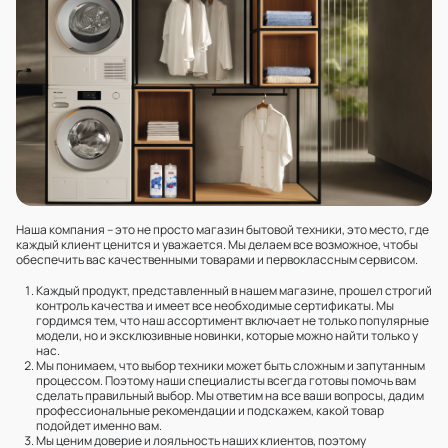
Наша компания – это не просто магазин бытовой техники, это место, где
каждый клиент ценится и уважается. Мы делаем все возможное, чтобы
обеспечить вас качественными товарами и первоклассным сервисом.
Каждый продукт, представленный в нашем магазине, прошел строгий
контроль качества и имеет все необходимые сертификаты. Мы
гордимся тем, что наш ассортимент включает не только популярные
модели, но и эксклюзивные новинки, которые можно найти только у
нас.
Мы понимаем, что выбор техники может быть сложным и запутанным
процессом. Поэтому наши специалисты всегда готовы помочь вам
сделать правильный выбор. Мы ответим на все ваши вопросы, дадим
профессиональные рекомендации и подскажем, какой товар
подойдет именно вам.
Мы ценим доверие и лояльность наших клиентов, поэтому