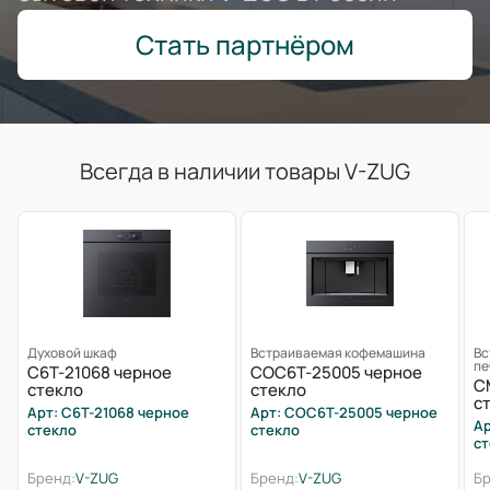
Стать партнёром
Всегда в наличии товары V-ZUG
Духовой шкаф
Встраиваемая кофемашина
Вс
пе
C6T-21068 черное
COC6T-25005 черное
C
стекло
стекло
с
Арт: C6T-21068 черное
Арт: COC6T-25005 черное
Ар
стекло
стекло
ст
Бренд:
V-ZUG
Бренд:
V-ZUG
Бр