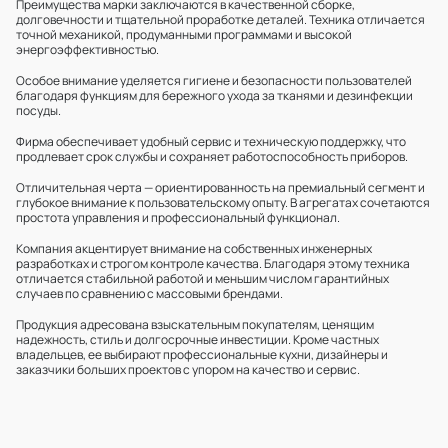
Преимущества марки заключаются в качественной сборке,
долговечности и тщательной проработке деталей. Техника отличается
точной механикой, продуманными программами и высокой
энергоэффективностью.
Особое внимание уделяется гигиене и безопасности пользователей
благодаря функциям для бережного ухода за тканями и дезинфекции
посуды.
Фирма обеспечивает удобный сервис и техническую поддержку, что
продлевает срок службы и сохраняет работоспособность приборов.
Отличительная черта — ориентированность на премиальный сегмент и
глубокое внимание к пользовательскому опыту. В агрегатах сочетаются
простота управления и профессиональный функционал.
Компания акцентирует внимание на собственных инженерных
разработках и строгом контроле качества. Благодаря этому техника
отличается стабильной работой и меньшим числом гарантийных
случаев по сравнению с массовыми брендами.
Продукция адресована взыскательным покупателям, ценящим
надежность, стиль и долгосрочные инвестиции. Кроме частных
владельцев, ее выбирают профессиональные кухни, дизайнеры и
заказчики больших проектов с упором на качество и сервис.