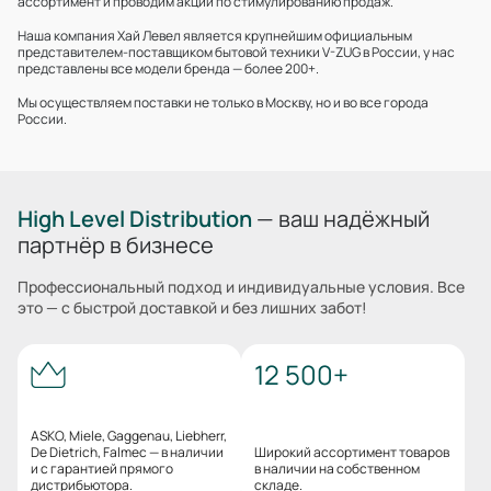
ассортимент и проводим акции по стимулированию продаж.
Наша компания Хай Левел является крупнейшим официальным
представителем-поставщиком бытовой техники V-ZUG в России, у нас
представлены все модели бренда — более 200+.
Мы осуществляем поставки не только в Москву, но и во все города
России.
High Level Distribution
— ваш надёжный
партнёр в бизнесе
Профессиональный подход и индивидуальные условия. Все
это — с быстрой доставкой и без лишних забот!
12 500+
ASKO, Miele, Gaggenau, Liebherr,
De Dietrich, Falmec — в наличии
Широкий ассортимент товаров
и с гарантией прямого
в наличии на собственном
дистрибьютора.
складе.