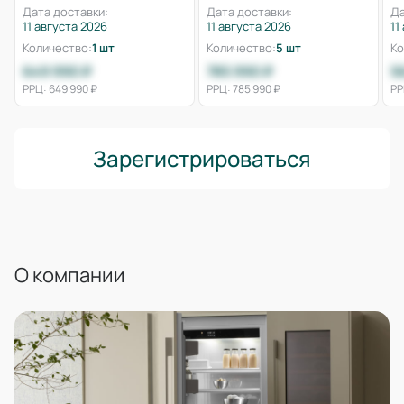
Дата доставки:
Дата доставки:
Да
11 августа 2026
11 августа 2026
11
Количество:
1 шт
Количество:
5 шт
Ко
649 990 ₽
785 990 ₽
5
РРЦ: 649 990 ₽
РРЦ: 785 990 ₽
РР
Зарегистрироваться
О компании