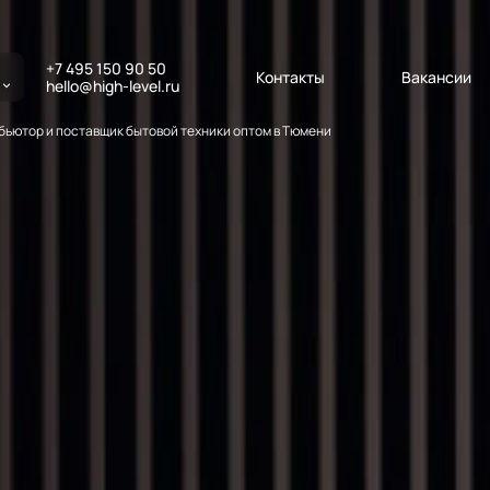
+7 495 150 90 50
Контакты
Вакансии
hello@high-level.ru
ьютор и поставщик бытовой техники оптом в Тюмени