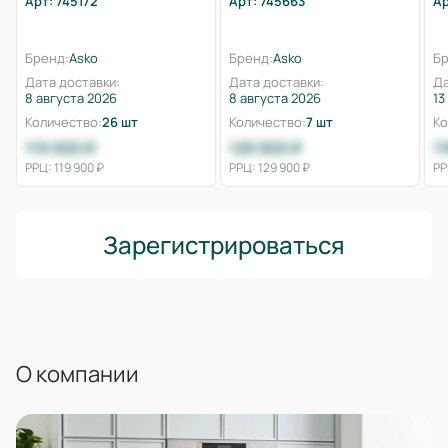
Арт: 745172
Арт: 745663
Ар
Бренд:
Asko
Бренд:
Asko
Бр
Дата доставки:
Дата доставки:
Да
8 августа 2026
8 августа 2026
13
Количество:
26 шт
Количество:
7 шт
Ко
119 900 ₽
129 900 ₽
1
РРЦ: 119 900 ₽
РРЦ: 129 900 ₽
РР
Зарегистрироваться
О компании