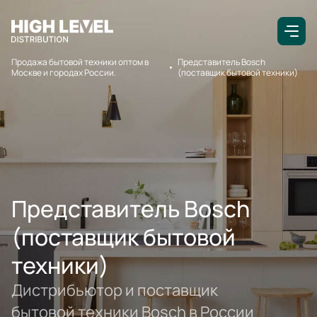
Продажа бытовой техники оптом в
Представитель Bosch
Москве и городах России.
(поставщик бытовой техники)
Представитель Bosch
(поставщик бытовой
техники)
Дистрибьютор и поставщик
бытовой техники Bosch в России