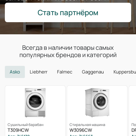
Стать партнёром
Всегда в наличии товары самых
популярных брендов и категорий
Asko
Liebherr
Falmec
Gaggenau
Kuppersb
Сушильный барабан
Стиральная машина
По
T309HCW
W3096CW
D