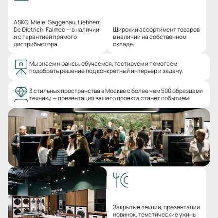
ASKO, Miele, Gaggenau, Liebherr,
De Dietrich, Falmec — в наличии
Широкий ассортимент товаров
и с гарантией прямого
в наличии на собственном
дистрибьютора.
складе.
Мы знаем нюансы, обучаемся, тестируем и помогаем
подобрать решение под конкретный интерьер и задачу.
3 стильных пространства в Москве с более чем 500 образцами
техники — презентация вашего проекта станет событием.
Закрытые лекции, презентации
новинок, тематические ужины